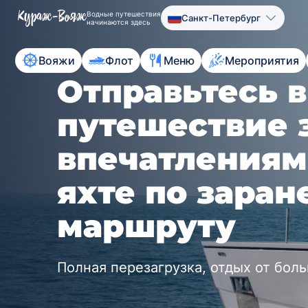
Водные путешествия
Санкт-Петербург
начинаются здесь
Вояжи
Флот
Меню
Мероприятия
Отправьтесь 
путешествие 
впечатлениям
яхте по зара
маршруту
Полная перезагрузка, отдых от бол