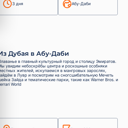
3 дня
Абу-Даби
Из Дубая в Абу-Даби
Плаванье в главный культурный город и столицу Эмиратов.
Мы увидим небоскрёбы центра и роскошные особняки
местных жителей, искупаемся в мангровых зарослях,
зайдём в Лувр и посмотрим на сногсшибательную Мечеть
шейха Зайда и тематические парки, такие как Warner Bros. и
errari World