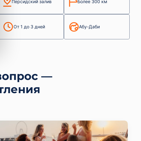
Персидский залив
Более 300 км
От 1 до 3 дней
Абу-Даби
вопрос —
тления