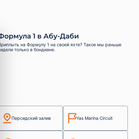
Формула 1 в Абу-Даби
Приплыть на Формулу 1 на своей яхте? Такое мы раньше
видели только в бондиане.
Персидский залив
Yas Marina Circuit