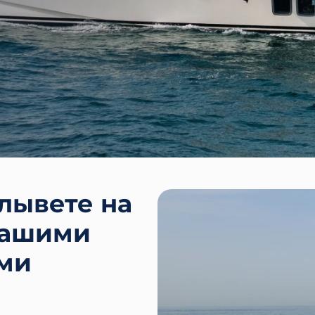
плывете на
вашими
ями