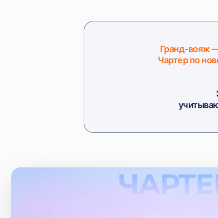
Гранд-вояж —
Чартер по нов
учитываю
ЧАРТЕ