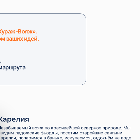
«Кураж-Вояж».
ом ваших идей.
,
 маршрута
Карелия
Незабываемый вояж по красивейшей северное природе. Мы
увидим ладожские фьорды, посетим старейшие святыни
Карелии, попаримся в баньке, искупаемся, отдохнём на воде