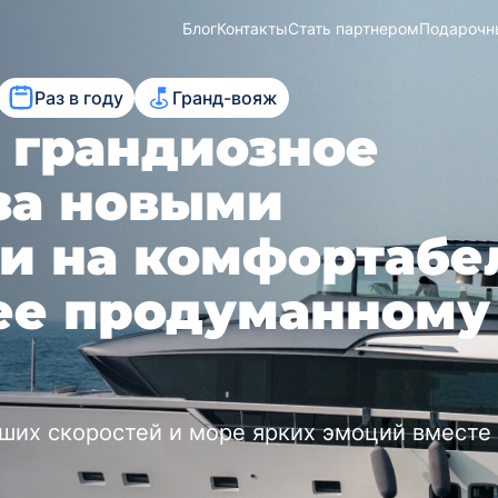
Блог
Контакты
Стать партнером
Подарочн
Раз в году
Гранд-вояж
в грандиозное
за новыми
и на комфортабе
нее продуманному
ьших скоростей и море ярких эмоций вместе