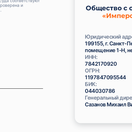
 суда соответствуют
проверена и
Общество с 
.
«Имперс
Юридический адр
199155, г. Санкт-П
помещение 1-Н, 
ИНН:
7842170920
ОГРН:
1197847095544
БИК:
044030786
Генеральный дире
Сазанов Михаил В