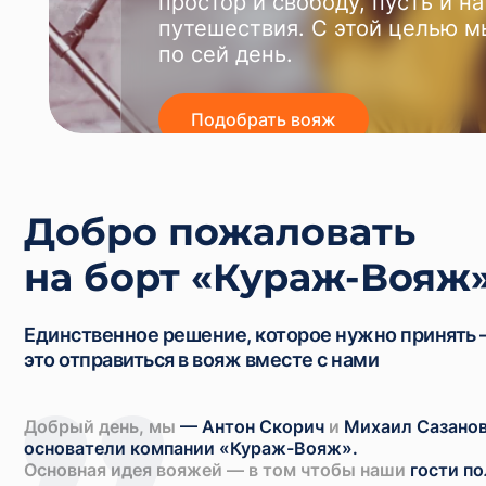
простор и свободу, пусть и н
путешествия. C этой целью 
по сей день.
Подобрать вояж
Добро пожаловать
на борт «Кураж-Вояж
Единственное решение, которое нужно принять
это отправиться в вояж вместе с нами
Добрый день, мы
— Антон Скорич
и
Михаил Сазано
основатели компании «Кураж-Вояж».
Основная идея вояжей — в том чтобы наши
гости п