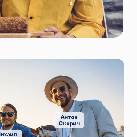
Антон
Скорич
ихаил