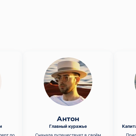
Антон
и
Главный куражье
Капит
перт по
Сначала путешествует в своём
Прид