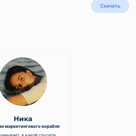
Скачать
Ника
ан маркетингового корабля
умывает, в какой соцсети