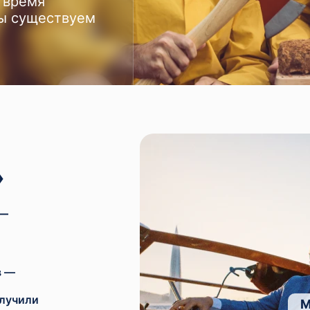
а время
мы существуем
»
 —
в —
олучили
М