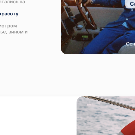
атались на
С
красоту
смотром
ье, вином и
Осн