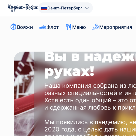
Санкт-Петербург
Вояжи
Флот
Меню
Мероприятия
Вы в наде
руках!
Наша компания собрана из л
разных специальностей и инт
Хотя есть один общий – это о
и сдержанная любовь к прик
Мы появились в пандемию, в
2020 года, с целью дать наши