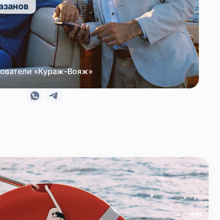
азанов
ователи «Кураж-Вояж»