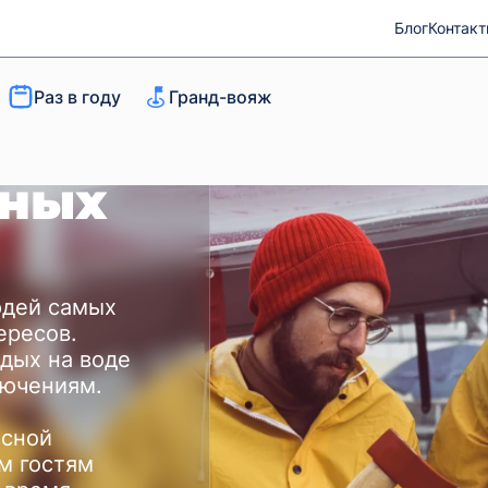
Блог
Контак
Раз в году
Гранд-вояж
жных
юдей самых
ересов.
тдых на воде
лючениям.
есной
м гостям