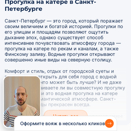
Прогулка на катере в Санкт-
Петербурге
Санкт-Петербург — это город, который поражает
своим величием и богатой историей. Прогулки по
его улицам и площадям позволяют ощутить
дыхание эпох, однако существует способ
интенсивнее почувствовать атмосферу города —
прогулка на катере по рекам и каналам, а также
Финскому заливу. Водные прогулки открывают
совершенно иные виды на северную столицу.
Комфорт и стиль, отдых от городской суеты и
возможность открыть для себя город с водной
перспективы – что может быть лучше? И не даже
не важно, устраиваете ли вы совместную прогулку
с компанией или это водная прогулка на катере
для двоих в романтической атмосфере. Санкт-
Петербург с воды прекрасен всегда.
Незабываемые виды
: Во время
экскурсии на катере
или прогулки с выходом в
по каналам и рекам
Оформите вояж в несколько кликов
Финский залив вы сможете насладиться