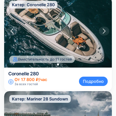
Катер:
Coronelle 280
Вместительность до 11 гостей
Coronelle 280
От 17 800 ₽/час
Подробно
За всех гостей
Катер:
Mariner 28 Sundown