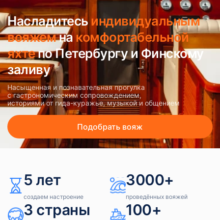
Насладитесь
индивидуальным
вояжем
на
комфортабельной
яхте
по Петербургу и Финскому
заливу
Насыщенная и познавательная прогулка
с гастрономическим сопровождением,
историями от гида-куражье, музыкой и общением
Подобрать вояж
5 лет
3000+
создаем настроение
проведённых вояжей
3 страны
100+