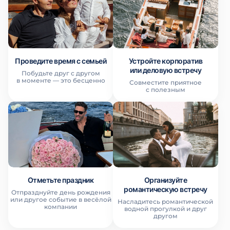
Проведите время с семьей
Устройте корпоратив
или деловую встречу
Побудьте друг с другом
в моменте — это бесценно
Совместите приятное
с полезным
Отметьте праздник
Организуйте
романтическую встречу
Отпразднуйте день рождения
или другое событие в весёлой
Насладитесь романтической
компании
водной прогулкой и друг
другом