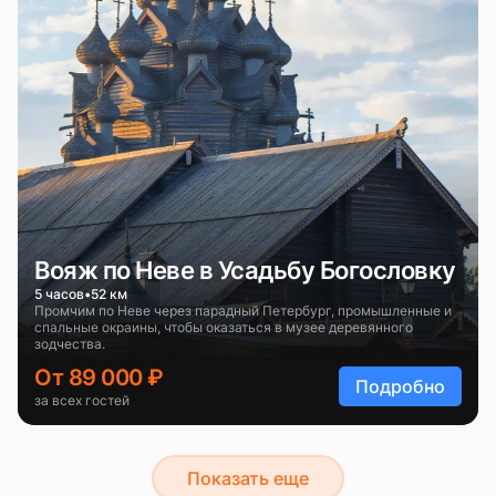
Вояж по Неве в Усадьбу Богословку
5 часов
52 км
Промчим по Неве через парадный Петербург, промышленные и
спальные окраины, чтобы оказаться в музее деревянного
зодчества.
От 89 000 ₽
Подробно
за всех гостей
Показать еще