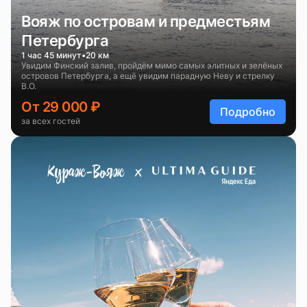
Вояж по островам и предместьям
Петербурга
1 час 45 минут
20 км
Увидим Финский залив, пройдём мимо самых элитных и зелёных
островов Петербурга, а ещё увидим парадную Неву и стрелку
В.О.
От 29 000 ₽
Подробно
за всех гостей