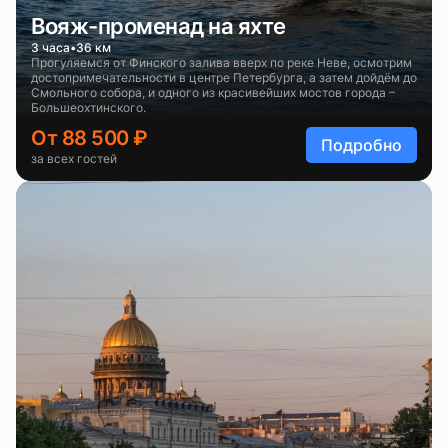
Вояж-променад на яхте
3 часа
36 км
Прогуляемся от Финского залива вверх по реке Неве, осмотрим
достопримечательности в центре Петербурга, а затем дойдём до
Смольного собора, и одного из красивейших мостов города –
Большеохтинского.
От 88 500 ₽
Подробно
за всех гостей