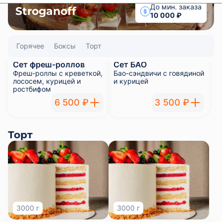
3000 г
3000 г
Торт "Русский"
Торт "Русский" без
Бисквит на сгущеном
сахара
молоке с кусочками
Бисквит на сгущеном
яблок, крем печеное
молоке с кусочками
яблоко с маскарпоне,
яблок, крем печеное
ягодной прослойкой из
яблоко с маскарпоне,
брусники и малины
ягодной прослойкой из
брусники и малины
12 000 ₽
13 500 ₽
3000 г
3000 г