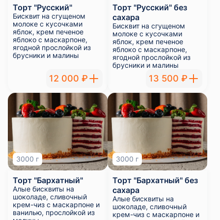
Торт "Бархатный"
Торт "Бархатный" без
Алые бисквиты на
сахара
шоколаде, сливочный
Алые бисквиты на
крем-чиз с маскарпоне и
шоколаде, сливочный
ванилью, прослойкой из
крем-чиз с маскарпоне и
малины
ванилью, прослойкой из
малины
12 000 ₽
13 500 ₽
3000 г
3000 г
Торт "Южный"
Торт "Южный" без
Карамельный бисквит с
сахара
фундуком, крем-чиз с
Карамельный бисквит с
пряным печеньем,
фундуком, крем-чиз с
карамель и прослойка из
пряным печеньем,
груши с ванилью