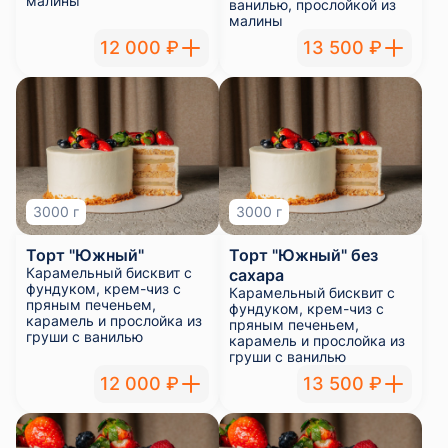
карамель и прослойка из
груши с ванилью
12 000 ₽
13 500 ₽
3000 г
3000 г
Торт "Дачный"
Торт "Дачный" без
Медовые коржи на
сахара
гречичном меде,
Медовые коржи на
сметанный крем с
гречичном меде,
грецким орехом,
сметанный крем с
прослойка из черники и
грецким орехом,
черной смородины
прослойка из черники и
черной смородины
12 000 ₽
13 500 ₽