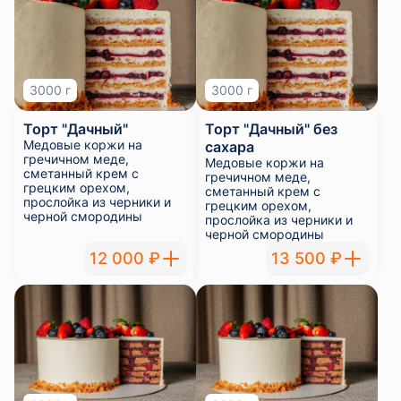
3000 г
3000 г
Торт "Черный лес"
Торт "Черный лес" без
Шоколадный бисквит без
сахара
муки, крем на темном
Шоколадный бисквит без
бельгийском шоколаде,
муки, крем на темном
вишня сорта гриот
бельгийском шоколаде,
вишня сорта гриот
12 000 ₽
13 500 ₽
3000 г
3000 г