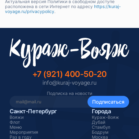
Актуальная версия Политики в свободном доступе
расположена в сети Интернет по адресу
https://kuraj-
voyage.ru/privacypolicy
.
+7 (921) 400-50-20
info@kuraj-voyage.ru
Подписка на новости
Санкт-Петербург
Города
Вояжи
Кураж-Вояж
Флот
Дубай
Меню
Стамбул
Мероприятия
Бодрум
Раз в году
Москва