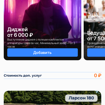
Диджей
Ведущ
от 6 000 ₽
от 7 50
Выступление диджея с полным комплектом
аппаратуры. Цена за час. Минимальный заказ — от 3
Проведение м
часов
фото- и видео
Добавить
0 ₽
Стоимость доп. услуг
Ларсон 180