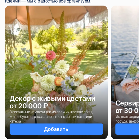
идеями — мы с радостью всё организуем.
Декор с живыми цветами
Сервир
от 20 000 ₽
от 30 
Элегантные композиции из свежих цветов: вазы,
мини-букеты, расставленные по зонам яхты или
Уютная серви
катера
посуда, деко
Добавить