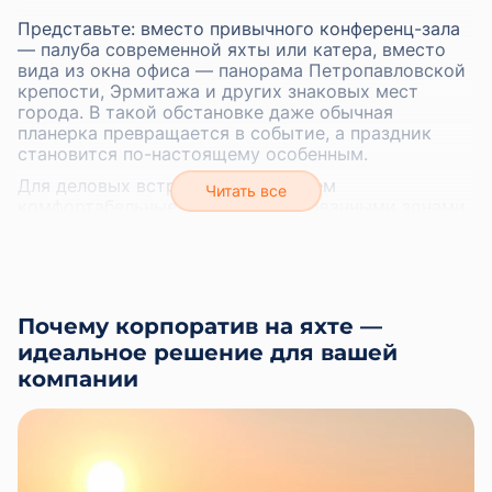
Представьте: вместо привычного конференц-зала
— палуба современной яхты или катера, вместо
вида из окна офиса — панорама Петропавловской
крепости, Эрмитажа и других знаковых мест
города. В такой обстановке даже обычная
планерка превращается в событие, а праздник
становится по-настоящему особенным.
Для деловых встреч мы предлагаем
комфортабельные яхты с оборудованными зонами
для переговоров. Для развлекательных программ
— просторные суда с открытыми палубами и
банкетными возможностями. А если вы
планируете совместить приятное с полезным — у
нас есть идеальные варианты для такого формата.
Почему корпоратив на яхте —
Наша команда берет на себя все организацию: от
идеальное решение для вашей
подбора подходящей яхты и разработки маршрута
компании
до организации питания и развлекательной
программы. Мы знаем, как сделать
ваш корпоратив эффективным и запоминающимся.