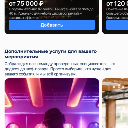
от 75 000 ₽
от 120
Продолжительность: около 3 минут, высота залпов до
Сочетание па
40 м. Идеально для небольших мероприятий и
большего объ
красивых эффектов.
более масшт
Добавить
Дополнительные услуги для вашего
мероприятия
Собрали для вас команду проверенных специалистов — от
диджея до шеф-повара. Просто выберите, кто нужен для
вашего события, и мы всё организуем.