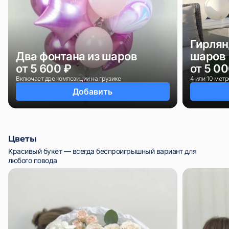
Гирлян
Два фонтана из шаров
шаров
от 5 600 ₽
от 5 0
Включает две композиции на грузике
4 или 10 метр
Добавить
Цветы
Красивый букет — всегда беспроигрышный вариант для
любого повода