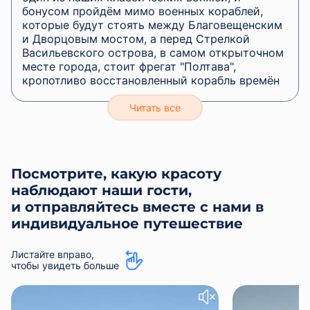
бонусом пройдём мимо военных кораблей,
которые будут стоять между Благовещенским
и Дворцовым мостом, а перед Стрелкой
Васильевского острова, в самом открыточном
месте города, стоит фрегат "Полтава",
кропотливо восстановленный корабль времён
Петра Первого.
Корабли в акватории Невы появляются
накануне праздника и у нас появляется
возможность посмотреть на них с воды.
Морской парад в Питере в честь Дня Военно-
Посмотрите, какую красоту
Морского Флота всегда привлекает внимание
наблюдают наши гости,
жителей и гостей города. Во время парада
корабли в акватории Невы демонстрируют
и отправляйтесь вместе с нами в
всю свою мощь и красоту, создавая
индивидуальное путешествие
незабываемую картину на фоне исторических
достопримечательностей города.
Листайте вправо,
чтобы увидеть больше
Если посмотреть на корабли в акватории Невы
с катера, то можно ощутить атмосферу
праздника в полной мере. Не упустите