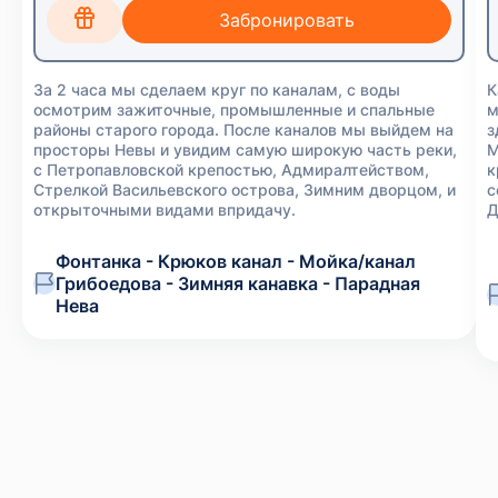
За 2 часа мы сделаем круг по каналам, с воды
К
осмотрим зажиточные, промышленные и спальные
м
районы старого города. После каналов мы выйдем на
з
просторы Невы и увидим самую широкую часть реки,
М
с Петропавловской крепостью, Адмиралтейством,
к
Стрелкой Васильевского острова, Зимним дворцом, и
с
открыточными видами впридачу.
Д
Фонтанка - Крюков канал - Мойка/канал
Грибоедова - Зимняя канавка - Парадная
Нева