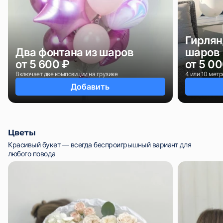
Гирлян
Два фонтана из шаров
шаров
от 5 600 ₽
от 5 0
Включает две композиции на грузике
4 или 10 метр
Добавить
Цветы
Красивый букет — всегда беспроигрышный вариант для
любого повода