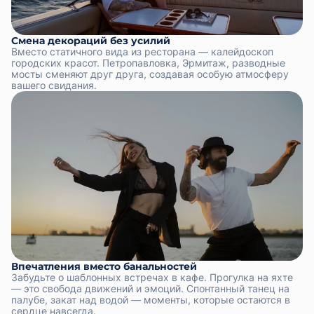
Смена декораций без усилий
Вместо статичного вида из ресторана — калейдоскоп
городских красот. Петропавловка, Эрмитаж, разводные
мосты сменяют друг друга, создавая особую атмосферу
вашего свидания.
Впечатления вместо банальностей
Забудьте о шаблонных встречах в кафе. Прогулка на яхте
— это свобода движений и эмоций. Спонтанный танец на
палубе, закат над водой — моменты, которые остаются в
сердце навсегда.