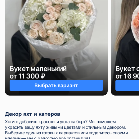
Букет маленький
Букет 
от 11 300 ₽
от 16 9
Выбрать вариант
Декор яхт и катеров
Хотите добавить красоты и уюта на борт? Мы поможем
украсить вашу яхту живыми цветами и стильным декором.
Выберите один из готовых вариантов или поделитесь своими
идеями — мы с радостью всё организуем.