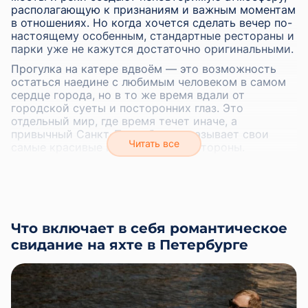
располагающую к признаниям и важным моментам
в отношениях. Но когда хочется сделать вечер по-
настоящему особенным, стандартные рестораны и
парки уже не кажутся достаточно оригинальными.
Прогулка на катере вдвоём — это возможность
остаться наедине с любимым человеком в самом
сердце города, но в то же время вдали от
городской суеты и посторонних глаз. Это
отдельный мир, где время течет иначе, а
привычный Санкт-Петербург показывает свои
самые красивые и неожиданные стороны.
Мы продумали всё до мелочей, чтобы ваше
романтическая прогулка прошла идеально. Вы
можете выбрать время суток, которое считаете
наиболее подходящим: утренний рассвет, когда
город только просыпается; дневная прогулка с
Что включает в себя романтическое
ясными видами всех достопримечательностей;
свидание на яхте в Петербурге
или вечерний круиз, когда включается подсветка
мостов и зданий. А в сезон белых ночей особой
магией наполнены часы перед рассветом.
Наши капитаны знают самые живописные
маршруты и уединенные уголки петербургской