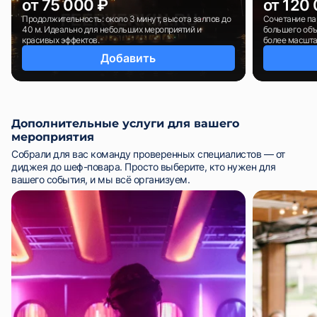
от 75 000 ₽
от 120
Продолжительность: около 3 минут, высота залпов до
Сочетание па
40 м. Идеально для небольших мероприятий и
большего объ
красивых эффектов.
более масшт
Добавить
Дополнительные услуги для вашего
мероприятия
Собрали для вас команду проверенных специалистов — от
диджея до шеф-повара. Просто выберите, кто нужен для
вашего события, и мы всё организуем.