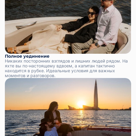
акватории. Мы позаботимся о легком фуршете,
охлажденном шампанском и музыкальном
сопровождении. А если вы планируете сделать
предложение руки и сердца или отметить важную
дату — мы поможем с организацией подходящего
сценария и создадим все условия для вашего
особенного момента.
Полное уединение
Никаких посторонних взглядов и лишних людей рядом. На
яхте вы по-настоящему вдвоем, а капитан тактично
находится в рубке. Идеальные условия для важных
моментов и разговоров.