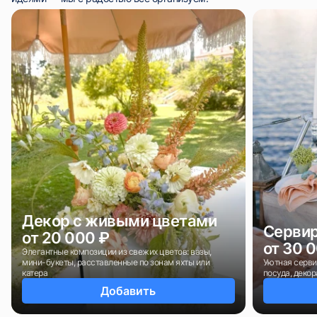
Декор с живыми цветами
Сервир
от 20 000 ₽
от 30 
Элегантные композиции из свежих цветов: вазы,
мини-букеты, расставленные по зонам яхты или
Уютная серви
катера
посуда, деко
Добавить