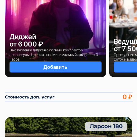
Диджей
Ведущ
от 6 000 ₽
от 7 50
Выступление диджея с полным комплектом
аппаратуры. Цена за час. Минимальный заказ — от 3
Проведение м
часов
фото- и видео
Добавить
0 ₽
Стоимость доп. услуг
Ларсон 180