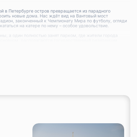
ой в Петербурге остров превращается из парадного
троить новые дома. Нас ждёт вид на Вантовый мост
адион, законченный к Чемпионату Мира по футболу, огляди
ататься на катере по нему – особое удовольствие.
ны, а один полностью занят парком, где жители города
 основном, располагаются государственный резиденции,
стров, со стадионом, большим парком для прогулок, парком
ми промышленными предприятиями. Сейчас многие из этих
 бывший петровский Аптекарский огород, и, двигаясь вдоль
у а дальше – вернёмся к месту старта нашей экскурсии на
ое и очень интересное путешествие, куда более насыщенное,
не только расслабиться, отдохнуть и насладиться видами, но
вать её, и проводить параллели с современностью – отдельное