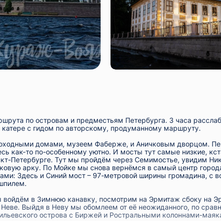
ршрута
по островам и предместьям Петербурга
. 3 часа рассл
а катере с гидом по авторскому, продуманному маршруту.
оходными домами, музеем Фаберже, и Аничковым дворцом. Пер
есь как-то по-особенному уютно. И мосты тут самые низкие, кс
Санкт-Петербурге. Тут мы пройдём через Семимостье, увидим Н
наковую арку. По Мойке мы снова вернёмся в самый центр город
ми: Здесь и Синий мост – 97-метровой ширины громадина, с в
шпилем.
ы войдём в Зимнюю канавку, посмотрим на Эрмитаж сбоку на Эр
 Неве. Выйдя в Неву мы обомлеем от её неожиданного, по сравн
сильевского острова с Биржей и Ростральными колоннами-маяка