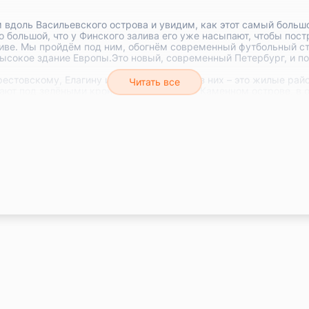
 вдоль Васильевского острова и увидим, как этот самый больш
о большой, что у Финского залива его уже насыпают, чтобы пос
иве. Мы пройдём под ним, обогнём современный футбольный ст
ысокое здание Европы.Это новый, современный Петербург, и пок
стовскому, Елагину и Каменному. Два из них – это жилые райо
ыхают под зелёными кронами деревьев. На Каменном острове, в
ли. На Крестовском тоже уже больше нет места, но это живой о
и жилкомплексами бизнес-класса.
вдоль Выборгской стороны, которая раньше была занята разны
евращают в более жилую и благоустроенную. Здесь мы пройдём
м крейсер "Аврора" – символ победы Октябрьской революции, н
а всю дорогу виды повторяться не будут. Это достаточно больш
правляться в него с нашим гидом, чтобы в дороге можно было 
го историю и подноготную. Петербург – город с историей. Узна