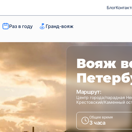
Блог
Контак
Раз в году
Гранд-вояж
Вояж в
Петерб
Маршрут:
Центр города/парадная Нев
Крестовский/Каменный ос
Общее время
3 часа