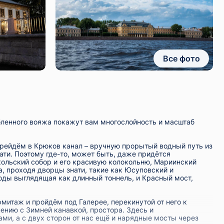
Все фото
абленного вояжа покажут вам многослойность и масштаб
ейдём в Крюков канал – вручную прорытый водный путь из
тати. Поэтому где-то, может быть, даже придётся
икольский собор и его красивую колокольню, Мариинский
а, проходя дворцы знати, такие как Юсуповский и
оды выглядящая как длинный тоннель, и Красный мост,
митаж и пройдём под Галерее, перекинутой от него к
ению с Зимней канавкой, простора. Здесь и
ми, а с двух сторон от нас ещё и нарядные мосты через