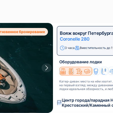
гновенное бронирование
Вояж вокруг Петербурга
Coronelle 280
3 часа
Вместительность до 1
Оборудование лодки
Катер-диван: места на нём хватит
на первый взгляд: между диванами
лодки идеальная обзорность, и л
Центр города/парадная Н
Крестовский/Каменный 