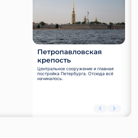
Петропавловская
Ле
крепость
Пер
соб
Центральное сооружение и главная
асс
постройка Петербурга. Отсюда всё
ита
начиналось.
фон
скр