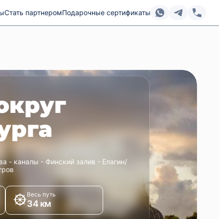
ты
Стать партнером
Подарочные сертификаты
округ
урга
а - каналы - Финский залив - Елагин/
тров
Весь путь
34 км