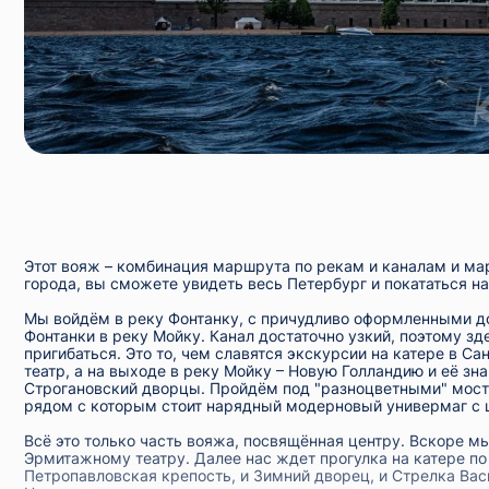
Этот вояж – комбинация маршрута
по рекам и каналам
и ма
города, вы сможете увидеть весь Петербург и покататься н
Мы войдём в реку Фонтанку, с причудливо оформленными д
Фонтанки в реку Мойку. Канал достаточно узкий, поэтому зд
пригибаться. Это то, чем славятся экскурсии на катере в 
театр, а на выходе в реку Мойку – Новую Голландию и её з
Строгановский дворцы. Пройдём под "разноцветными" моста
рядом с которым стоит нарядный модерновый универмаг с 
Всё это только часть вояжа, посвящённая центру. Вскоре м
Эрмитажному театру. Далее нас ждет прогулка на катере по
Петропавловская крепость, и Зимний дворец, и Стрелка Ва