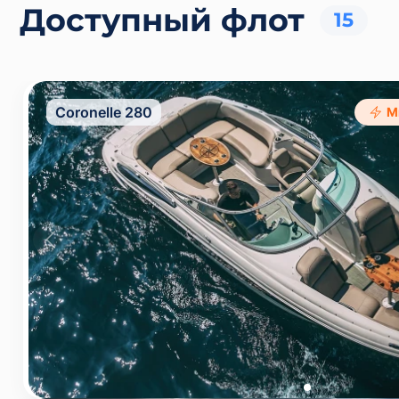
Доступный флот
15
Coronelle 280
М