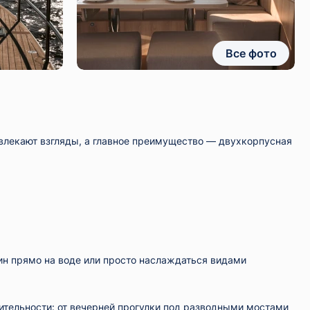
Все фото
ивлекают взгляды, а главное преимущество — двухкорпусная
жин прямо на воде или просто наслаждаться видами
ительности: от вечерней прогулки под разводными мостами