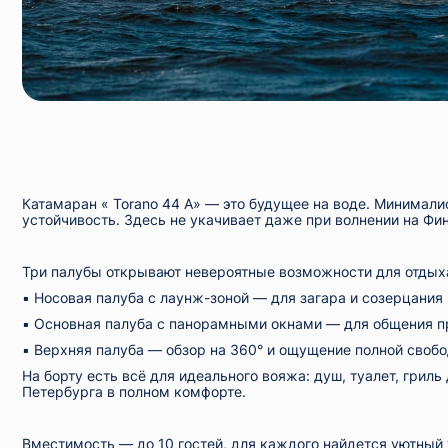
Катамаран «
Torano 44 A» — это будущее на воде. Минимал
устойчивость. Здесь не укачивает даже при волнении на Фи
Три палубы открывают невероятные возможности для отдых
▪️ Носовая палуба с лаунж-зоной — для загара и созерцани
▪️ Основная палуба с панорамными окнами — для общения п
▪️ Верхняя палуба — обзор на 360° и ощущение полной своб
На борту есть всё для идеального вояжа: душ, туалет, грил
Петербурга в полном комфорте.
Вместимость — до 10 гостей, для каждого найдется уютный 