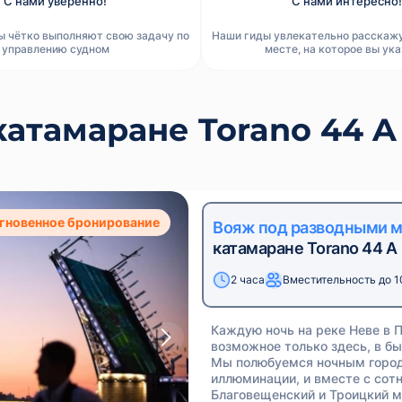
С нами уверенно!
С нами интересно!
ы чётко выполняют свою задачу по
Наши гиды увлекательно расскаж
управлению судном
месте, на которое вы ук
атамаране Torano 44 A
гновенное бронирование
Вояж под разводными 
катамаране Torano 44 A
2 часа
Вместительность до 1
Каждую ночь на реке Неве в 
возможное только здесь, в б
Мы полюбуемся ночным городо
иллюминации, и вместе с сот
Благовещенский и Троицкий м