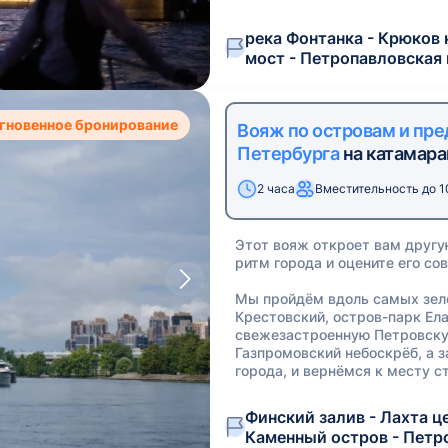
река Фонтанка - Крюков 
мост - Петропавловская 
гновенное бронирование
Вояж по островам и пр
Петербурга
на катамара
2 часа
Вместительность до 1
Этот вояж откроет вам другу
ритм города и оцените его с
Мы пройдём вдоль самых зел
Крестовский, остров-парк Ела
свежезастроенную Петровскую
Газпромовский небоскрёб, а 
города, и вернёмся к месту с
Финский залив - Лахта це
Каменный остров - Петр