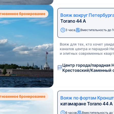
гновенное бронирование
Вояж вокруг Петербург
Torano 44 A
3 часа
Вместительность до 1
Вояж для тех, кто хочет увид
каналов центра и парадной Н
и элитных современных квар
Центр города/парадная Н
Крестовский/Каменный 
гновенное бронирование
Вояж по фортам Кроншт
катамаране Torano 44 A
6 часов
Вместительность до 