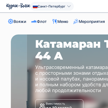
Санкт-Петербург
Вояжи
Флот
Меню
Мероприятия
Катамаран 
44 A
Ультрасовременный катамара
с просторными зонами отдыха
и носовой палубах, панорам
и полным набором удобств д
любой продолжительности
Вместимость