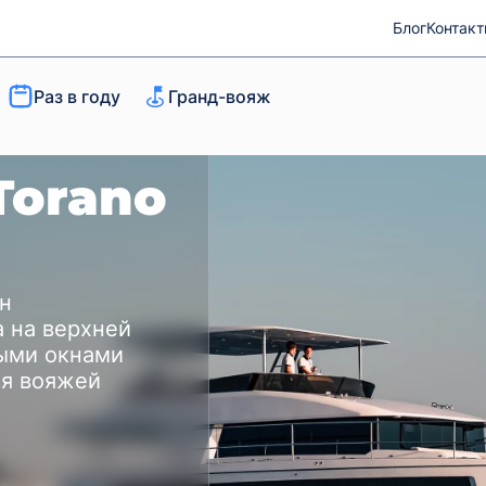
Блог
Контак
Раз в году
Гранд-вояж
Torano
н
 на верхней
ными окнами
ля вояжей