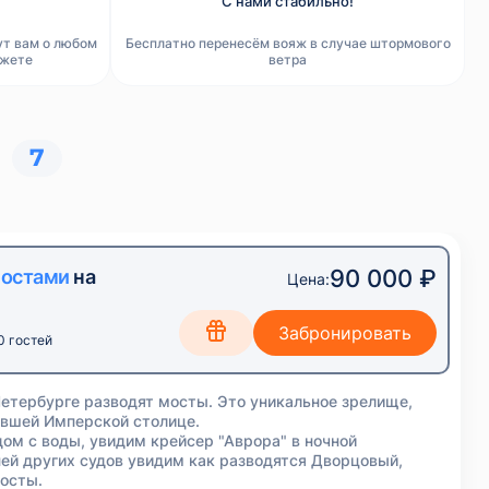
С нами стабильно!
ут вам о любом
Бесплатно перенесём вояж в случае штормового
ажете
ветра
7
90 000 ₽
мостами
на
Цена:
0 гостей
Петербурге разводят мосты. Это уникальное зрелище,
ывшей Имперской столице.
м с воды, увидим крейсер "Аврора" в ночной
ней других судов увидим как разводятся Дворцовый,
осты.