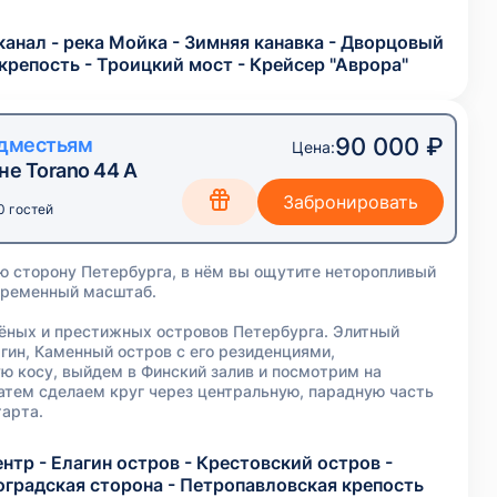
канал - река Мойка - Зимняя канавка - Дворцовый
крепость - Троицкий мост - Крейсер "Аврора"
90 000 ₽
едместьям
Цена:
не Torano 44 A
0 гостей
ю сторону Петербурга, в нём вы ощутите неторопливый
овременный масштаб.
ёных и престижных островов Петербурга. Элитный
гин, Каменный остров с его резиденциями,
 косу, выйдем в Финский залив и посмотрим на
затем сделаем круг через центральную, парадную часть
тарта.
нтр - Елагин остров - Крестовский остров -
оградская сторона - Петропавловская крепость