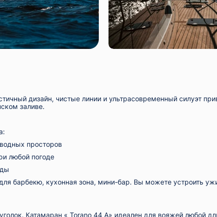
истичный дизайн, чистые линии и ультрасовременный силуэт пр
нском заливе.
а:
я водных просторов
ри любой погоде
оды
ь для барбекю, кухонная зона, мини-бар. Вы можете устроить у
уголок. Катамаран «
Torano 44 A» идеален для вояжей любой дл