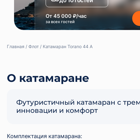
до 10 гостей
От 45 000 ₽/час
за всех гостей
Главная
Флот
Катамаран Torano 44 A
О катамаране
Футуристичный катамаран с трем
инновации и комфорт
Комплектация катамарана: