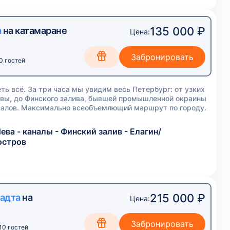
135 000 ₽
а
на катамаране
Цена:
0 гостей
еть всё. За три часа мы увидим весь Петербург: от узких
евы, до Финского залива, бывшей промышленной окраины
талов. Максимально всеобъемлющий маршрут по городу.
ева - каналы - Финский залив - Елагин/
остров
215 000 ₽
адта
на
Цена:
10 гостей