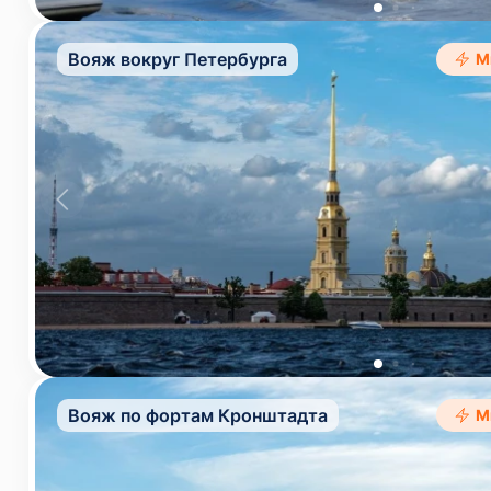
Вояж вокруг Петербурга
М
Вояж по фортам Кронштадта
М