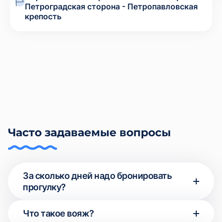
Петроградская сторона - Петропавловская
крепость
Часто задаваемые вопросы
За сколько дней надо бронировать
прогулку?
В выходные и праздничные дни спрос особенно
Что такое вояж?
велик, поэтому рекомендуем бронировать