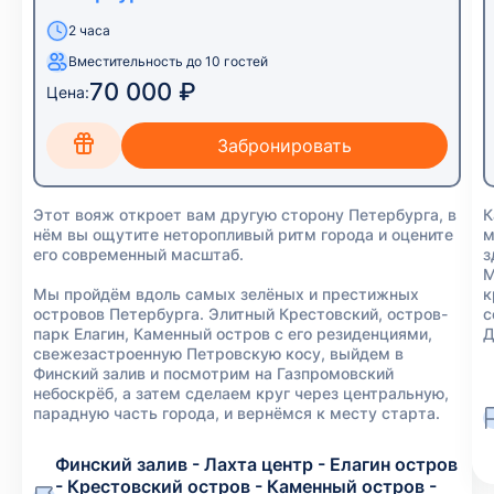
2 часа
Вместительность до 10 гостей
70 000 ₽
Цена:
Этот вояж откроет вам другую сторону Петербурга, в
К
нём вы ощутите неторопливый ритм города и оцените
м
его современный масштаб.
з
М
Мы пройдём вдоль самых зелёных и престижных
к
островов Петербурга. Элитный Крестовский, остров-
с
парк Елагин, Каменный остров с его резиденциями,
Д
свежезастроенную Петровскую косу, выйдем в
Финский залив и посмотрим на Газпромовский
небоскрёб, а затем сделаем круг через центральную,
парадную часть города, и вернёмся к месту старта.
Финский залив - Лахта центр - Елагин остров
- Крестовский остров - Каменный остров -