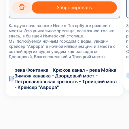
Каждую ночь на реке Неве в Петербурге разводят
З
мосты. Это уникальное зрелище, возможное только
о
здесь, в бывшей Имперской столице.
р
Мы полюбуемся ночным городом с воды, увидим
п
крейсер "Аврора" в ночной иллюминации, и вместе с
с
сотней других судов увидим как разводятся
С
Дворцовый, Благовещенский и Троицкий мосты.
о
река Фонтанка - Крюков канал - река Мойка -
Зимняя канавка - Дворцовый мост -
Петропавловская крепость - Троицкий мост
- Крейсер "Аврора"