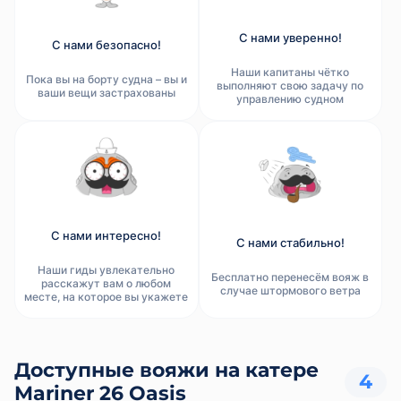
катер уверенно чувствует себя как на Неве, так и в
Финском заливе.
С нами уверенно!
С нами безопасно!
Отправляйтесь на обзорную экскурсию по рекам и
каналам, закатную прогулку или даже небольшое
Наши капитаны чётко
путешествие с пикником — «
Mariner 26 Oasis» готова
Пока вы на борту судна – вы и
выполняют свою задачу по
ваши вещи застрахованы
подарить вам яркие впечатления и комфорт на воде!
управлению судном
С нами интересно!
С нами стабильно!
Наши гиды увлекательно
Бесплатно перенесём вояж в
расскажут вам о любом
случае штормового ветра
месте, на которое вы укажете
Доступные вояжи на катере
4
Mariner 26 Oasis