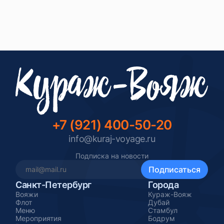
Прогулка забронирован!
А ещё нам можно написать в мессенджерах
или позвонить.
+7 (921) 400-50-20
info@kuraj-voyage.ru
Подписка на новости
Санкт-Петербург
Города
Вояжи
Кураж-Вояж
Флот
Дубай
Меню
Стамбул
Мероприятия
Бодрум