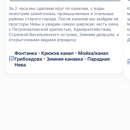
За 2 часа мы сделаем круг по каналам, с воды
К
осмотрим зажиточные, промышленные и спальные
м
районы старого города. После каналов мы выйдем на
з
просторы Невы и увидим самую широкую часть реки,
М
с Петропавловской крепостью, Адмиралтейством,
к
Стрелкой Васильевского острова, Зимним дворцом, и
с
открыточными видами впридачу.
Д
Фонтанка - Крюков канал - Мойка/канал
Грибоедова - Зимняя канавка - Парадная
Нева