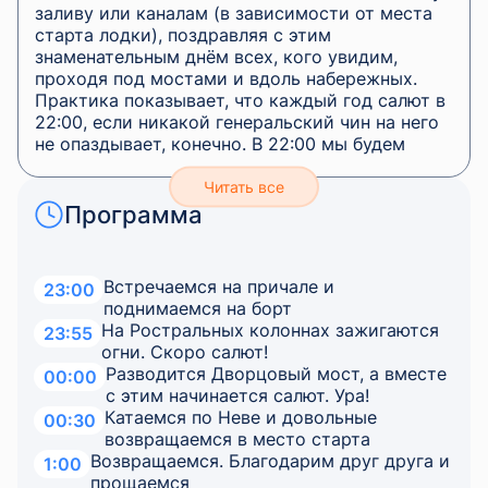
заливу или каналам (в зависимости от места
старта лодки), поздравляя с этим
знаменательным днём всех, кого увидим,
проходя под мостами и вдоль набережных.
Практика показывает, что каждый год салют в
22:00, если никакой генеральский чин на него
не опаздывает, конечно. В 22:00 мы будем
ждать первых залпов перед Петропавловской
крепостью. Поохаем, поахаем от красоты и
отражений в воде, погромче включим музыку
Программа
и, вобрав в себя праздничную атмосферу,
отправимся назад – к домашнему причалу.
Встречаемся на причале и
23:00
Аренда катера на день города в Санкт-
поднимаемся на борт
Петербург – это уникальная возможность
На Ростральных колоннах зажигаются
23:55
насладиться праздником и увидеть все его
огни. Скоро салют!
великолепие с воды. В городе на Неве каждый
Разводится Дворцовый мост, а вместе
00:00
год проводится множество праздников,
с этим начинается салют. Ура!
которые привлекают жителей и туристов со
Катаемся по Неве и довольные
00:30
всей страны, однако, одним из самых
возвращаемся в место старта
значимых событий является День города,
Возвращаемся. Благодарим друг друга и
1:00
который всегда отмечают с размахом.
прощаемся