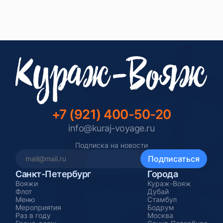
+7 (921) 400-50-20
info@kuraj-voyage.ru
Подписка на новости
Санкт-Петербург
Города
Вояжи
Кураж-Вояж
Флот
Дубай
Меню
Стамбул
Мероприятия
Бодрум
Раз в году
Москва