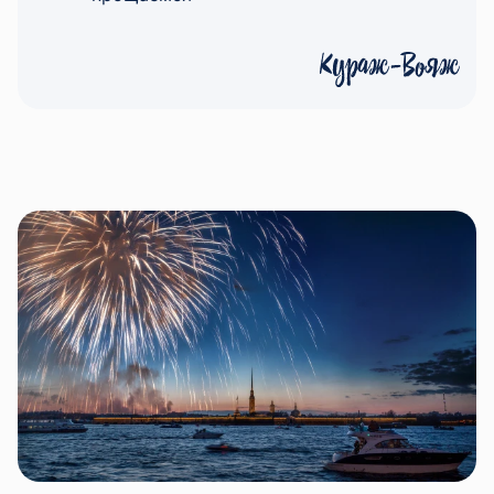
В этот день Санкт-Петербург превращается в
центр торжеств, где традиционно проходят
концерты, выступления уличных артистов и
другие развлекательные мероприятия. Однако
истинной изюминкой праздника является
салют с воды на день города. Наблюдение за
фейерверками с борта катера не только
позволяет избежать толп на набережных, но и
дарит незабываемые впечатления от
красочного зрелища, отражающегося в водах
Невы.
Аренда катера на день города – отличное
решение для тех, кто хочет сделать этот день
по-настоящему незабываемым. Во время
прогулки на катере перед вами откроется
невероятная панорама ночного города,
десятки подсвеченных мостов и знаменитых
архитектурных памятников. Кульминацией
вечера станет салют с воды на день города,
который оставит впечатления на всю жизнь.